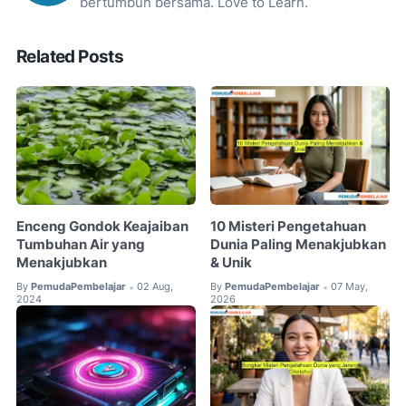
bertumbuh bersama. Love to Learn.
Related Posts
Enceng Gondok Keajaiban
10 Misteri Pengetahuan
Tumbuhan Air yang
Dunia Paling Menakjubkan
Menakjubkan
& Unik
By
PemudaPembelajar
02 Aug,
By
PemudaPembelajar
07 May,
•
•
2024
2026