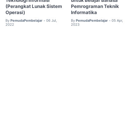
Teknologi Informasi
untuk Belajar Bahasa
(Perangkat Lunak Sistem
Pemrograman Teknik
Operasi)
Informatika
By
PemudaPembelajar
06 Jul,
By
PemudaPembelajar
05 Apr,
•
•
2022
2023